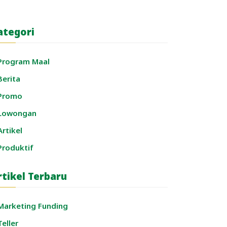
ategori
Program Maal
Berita
Promo
Lowongan
Artikel
Produktif
rtikel Terbaru
Marketing Funding
Teller