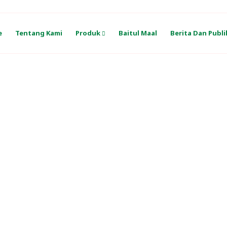
e
Tentang Kami
Produk
Baitul Maal
Berita Dan Publi