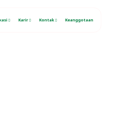
kasi
Karir
Kontak
Keanggotaan